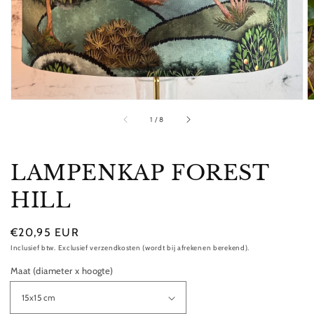
in
galerieweergave
van
1
/
8
LAMPENKAP FOREST
HILL
Normale
€20,95 EUR
prijs
Inclusief btw. Exclusief verzendkosten (wordt bij afrekenen berekend).
Maat (diameter x hoogte)