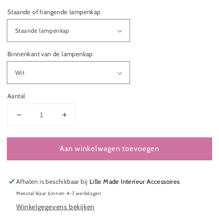
Staande of hangende lampenkap
Binnenkant van de lampenkap
Aantal
Aantal
Aantal
verlagen
verhogen
voor
voor
Aan winkelwagen toevoegen
LAMPENKAP
LAMPENKAP
FOREST
FOREST
HILL
HILL
Afhalen is beschikbaar bij
Lille Made Interieur Accessoires
Meestal klaar binnen 4-7 werkdagen
Winkelgegevens bekijken