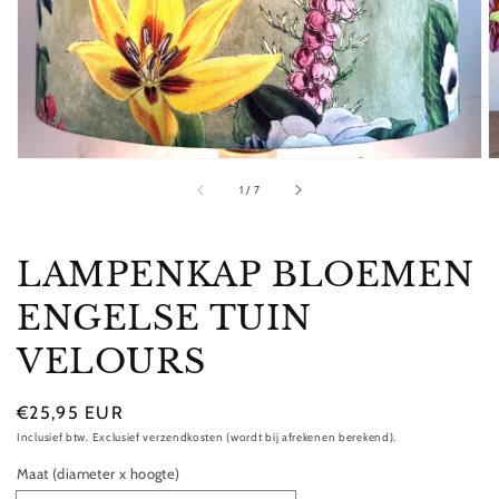
in
galerieweergave
van
1
/
7
LAMPENKAP BLOEMEN
ENGELSE TUIN
VELOURS
Normale
€25,95 EUR
prijs
Inclusief btw. Exclusief verzendkosten (wordt bij afrekenen berekend).
Maat (diameter x hoogte)