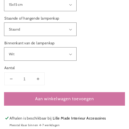
Staande of hangende lampenkap
Binnenkant van de lampenkap
Aantal
Aantal
Aantal
verlagen
verhogen
voor
voor
Aan winkelwagen toevoegen
LAMPENKAP
LAMPENKAP
BLOEMEN
BLOEMEN
ENGELSE
ENGELSE
TUIN
TUIN
Afhalen is beschikbaar bij
Lille Made Interieur Accessoires
VELOURS
VELOURS
Meestal klaar binnen 4-7 werkdagen